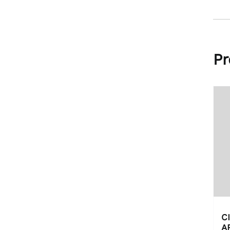
Pr
C
A