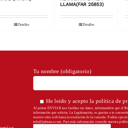
LLAMA(FAR 25853)
Detalles
Detalles
Tu nombre (obligatorio)
He leido y acepto la
política de p
Al pulsar ENVIAR nos facilitas tus datos, informandote que el Res
información que solicita. La Legitimación; es gracias a tu consent
nuestro sitio web hasta la resolución de la consulta. Podrás ejerc
info@julmarsa.com
. Para más información consulte nuestra
políti
romiso.