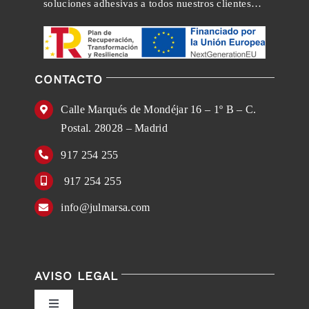
soluciones adhesivas a todos nuestros clientes…
CONTACTO
Calle Marqués de Mondéjar 16 – 1º B – C.
Postal. 28028 – Madrid
917 254 255
917 254 255
info@julmarsa.com
AVISO LEGAL
Toggle