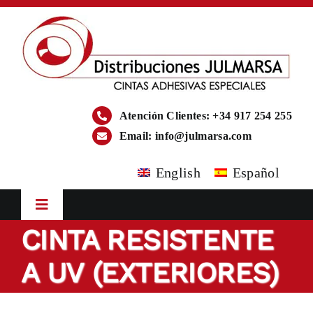
Saltar
al
contenido
Atención Clientes: +34 917 254 255
Email:
info@julmarsa.com
English
Español
Toggle
Navigation
CINTA RESISTENTE
Inicio
A UV (EXTERIORES)
Empresa