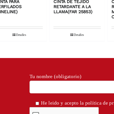
INTA PARA
CINTA DE TEJIDO
C
ERFILADOS
RETARDANTE A LA
FINELINE)
LLAMA(FAR 25853)
M
C
Detalles
Detalles
Tu nombre (obligatorio)
He leido y acepto la
política de p