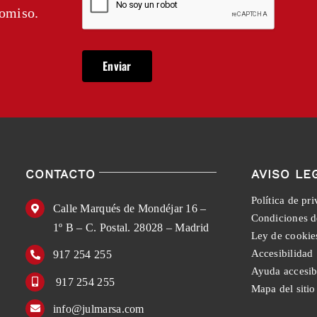
romiso.
CONTACTO
AVISO LE
Política de pr
Calle Marqués de Mondéjar 16 –
Condiciones d
1º B – C. Postal. 28028 – Madrid
Ley de cookie
Accesibilidad
917 254 255
Ayuda accesib
917 254 255
Mapa del sitio
info@julmarsa.com