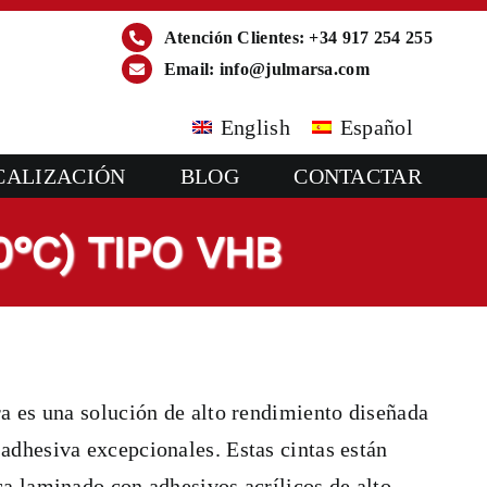
Atención Clientes: +34 917 254 255
Email:
info@julmarsa.com
English
Español
CALIZACIÓN
BLOG
CONTACTAR
°C) TIPO VHB
ra es una solución de alto rendimiento diseñada
adhesiva excepcionales. Estas cintas están
ca laminado con adhesivos acrílicos de alto