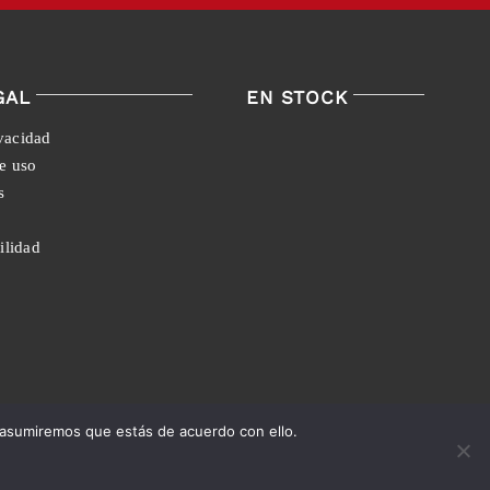
GAL
EN STOCK
ivacidad
e uso
s
ilidad
 asumiremos que estás de acuerdo con ello.