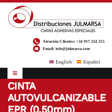
Saltar
al
contenido
Atención Clientes: +34 917 254 255
Email:
info@julmarsa.com
English
Español
Toggle
Navigation
CINTA
Inicio
AUTOVULCANIZABLE
Empresa
EPR (0.50mm)