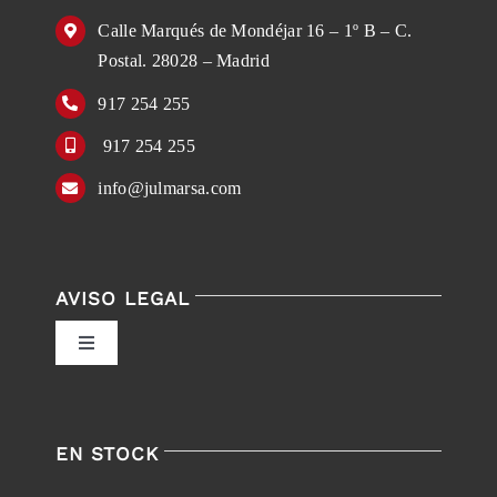
Calle Marqués de Mondéjar 16 – 1º B – C.
Postal. 28028 – Madrid
917 254 255
917 254 255
info@julmarsa.com
AVISO LEGAL
Toggle
Navigation
Política de privacidad
EN STOCK
Condiciones de uso