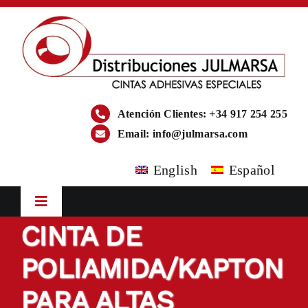
Saltar
al
contenido
Atención Clientes: +34 917 254 255
Email:
info@julmarsa.com
English
Español
Toggle
Navigation
CINTA DE
Inicio
POLIAMIDA/KAPTON
Empresa
PARA ALTAS