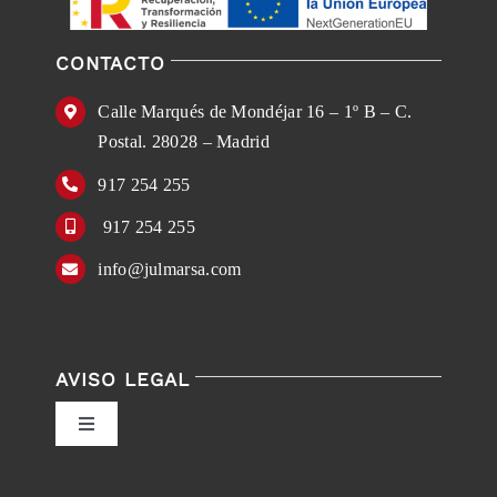
CONTACTO
Calle Marqués de Mondéjar 16 – 1º B – C.
Postal. 28028 – Madrid
917 254 255
917 254 255
info@julmarsa.com
AVISO LEGAL
Toggle
Navigation
Política de privacidad