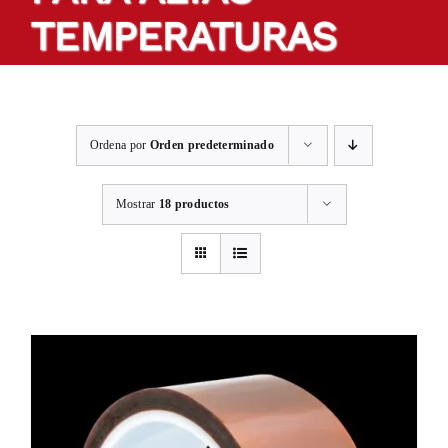
TEMPERATURAS
Productos
Cintas a medida
Ordena por
Orden predeterminado
Sectores
Mostrar
18 productos
Localización
Blog
Contactar