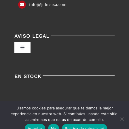
info@julmarsa.com
AVISO LEGAL
Toggle
Navigation
Política de privacidad
EN STOCK
Condiciones de uso
Ley de cookies
Usamos cookies para asegurar que te damos la mejor
experiencia en nuestra web. Si continúas usando este sitio,
Accesibilidad
asumiremos que estás de acuerdo con ello.
English
Español
Aceptar
No
Política de privacidad