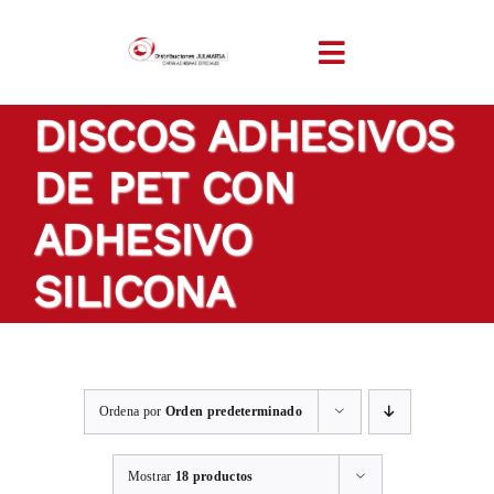
Saltar
al
Toggle
contenido
Navigation
DISCOS ADHESIVOS
INICIO
DE PET CON
EMPRESA
ADHESIVO
PRODUCTOS
SILICONA
CINTAS A MEDIDA
Ordena por
Orden predeterminado
SECTORES
Mostrar
18 productos
LOCALIZACIÓN