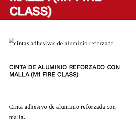
CLASS)
Productos
Cintas a medida
Sectores
CINTA DE ALUMINIO REFORZADO CON
Localización
MALLA (M1 FIRE CLASS)
Blog
Cinta adhesivo de aluminio reforzada con
Contactar
malla.