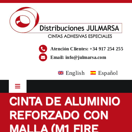
Saltar
al
contenido
Atención Clientes: +34 917 254 255
Email:
info@julmarsa.com
English
Español
Toggle
Navigation
CINTA DE ALUMINIO
Inicio
REFORZADO CON
Empresa
MALLA (M1 FIRE