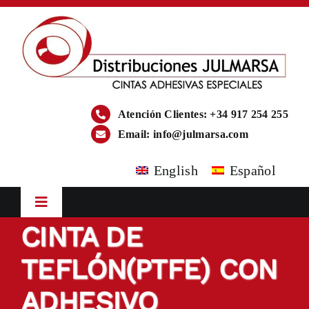
Saltar
al
contenido
Atención Clientes: +34 917 254 255
Email:
info@julmarsa.com
English
Español
Toggle
Navigation
CINTA DE
Inicio
TEFLÓN(PTFE) CON
Empresa
ADHESIVO