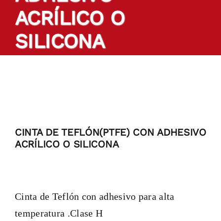
ACRÍLICO O
Productos
SILICONA
Cintas a medida
Sectores
Localización
CINTA DE TEFLÓN(PTFE) CON ADHESIVO
ACRÍLICO O SILICONA
Blog
Contactar
Cinta de Teflón con adhesivo para alta
temperatura .Clase H