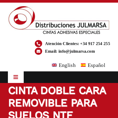
Saltar
al
contenido
Atención Clientes: +34 917 254 255
Email:
info@julmarsa.com
English
Español
Toggle
Navigation
CINTA DOBLE CARA
Inicio
REMOVIBLE PARA
Empresa
SUELOS NTF