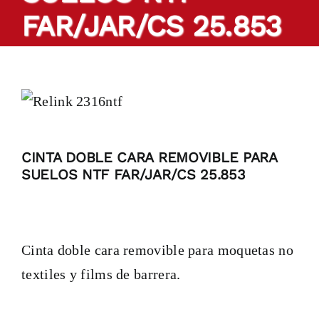
FAR/JAR/CS 25.853
Productos
Cintas a medida
Sectores
CINTA DOBLE CARA REMOVIBLE PARA
Localización
SUELOS NTF FAR/JAR/CS 25.853
Blog
Cinta doble cara removible para moquetas no
Contactar
textiles y films de barrera.