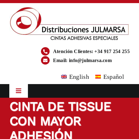
Saltar
al
contenido
Atención Clientes: +34 917 254 255
Email:
info@julmarsa.com
English
Español
Toggle
Navigation
CINTA DE TISSUE
Inicio
CON MAYOR
Empresa
ADHESIÓN