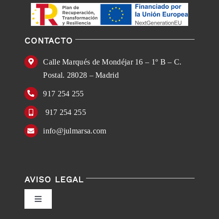
CONTACTO
Calle Marqués de Mondéjar 16 – 1º B – C.
Postal. 28028 – Madrid
917 254 255
917 254 255
info@julmarsa.com
AVISO LEGAL
Toggle
Navigation