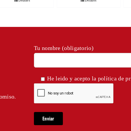
Detalles
Detalles
Tu nombre (obligatorio)
He leido y acepto la
política de p
romiso.