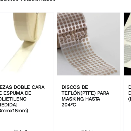
IEZAS DOBLE CARA
DISCOS DE
D
E ESPUMA DE
TEFLÓN(PTFE) PARA
D
OLIETILENO
MASKING HASTA
(
MEDIDA:
204°C
8mmx18mm)