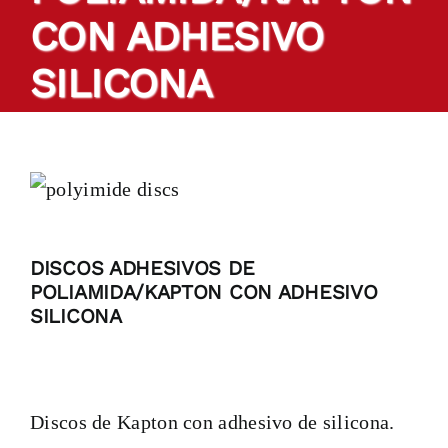
CON ADHESIVO
Productos
SILICONA
Cintas a medida
Sectores
Localización
DISCOS ADHESIVOS DE
POLIAMIDA/KAPTON CON ADHESIVO
Blog
SILICONA
Contactar
Discos de Kapton con adhesivo de silicona.