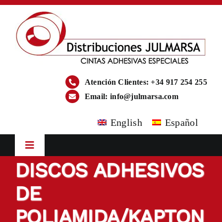
Saltar
al
contenido
Atención Clientes: +34 917 254 255
Email:
info@julmarsa.com
English
Español
Toggle
Navigation
DISCOS ADHESIVOS
Inicio
DE
Empresa
POLIAMIDA/KAPTON