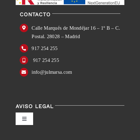
CONTACTO
Calle Marqués de Mondéjar 16 – 1º B – C.
Postal. 28028 – Madrid
917 254 255
917 254 255
info@julmarsa.com
AVISO LEGAL
Toggle
Navigation
Política de privacidad