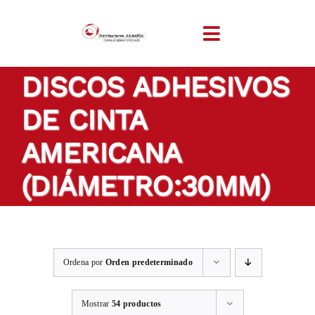
Saltar
al
Toggle
contenido
Navigation
DISCOS ADHESIVOS
INICIO
DE CINTA
EMPRESA
AMERICANA
PRODUCTOS
(DIÁMETRO:30MM)
CINTAS A MEDIDA
Ordena por
Orden predeterminado
SECTORES
Mostrar
54 productos
LOCALIZACIÓN