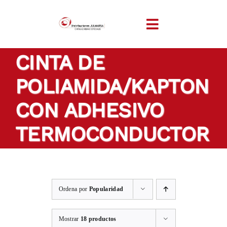
Saltar
al
Toggle
contenido
Navigation
CINTA DE
INICIO
POLIAMIDA/KAPTON
EMPRESA
CON ADHESIVO
PRODUCTOS
TERMOCONDUCTOR
CINTAS A MEDIDA
Ordena por
Popularidad
SECTORES
Mostrar
18 productos
LOCALIZACIÓN